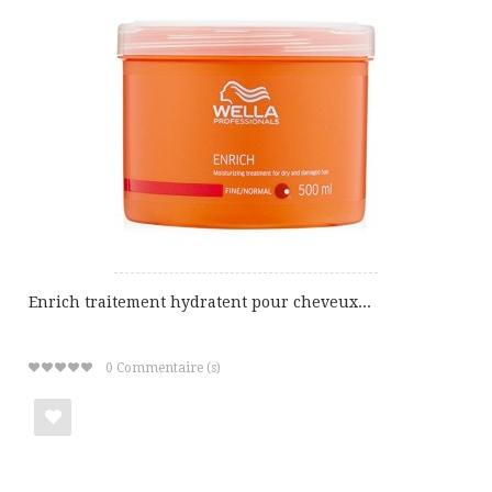
ma
liste
de
cadeaux
Enrich traitement hydratent pour cheveux...
0
Commentaire (s)
Ajouter
à