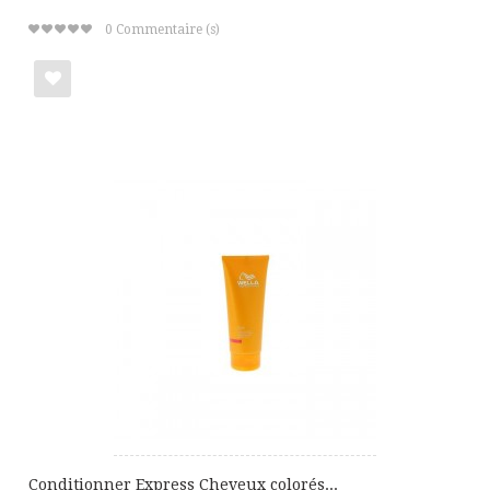
0
Commentaire (s)
Ajouter
à
ma
liste
de
cadeaux
Conditionner Express Cheveux colorés...