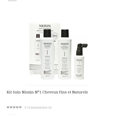
Ajouter
à
ma
liste
de
cadeaux
Kit Soin Nioxin N°1 Cheveux Fins et Naturels
0
Commentaire (s)