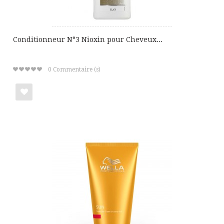
Conditionneur N°3 Nioxin pour Cheveux...
0
Commentaire (s)
Ajouter
à
ma
liste
de
cadeaux