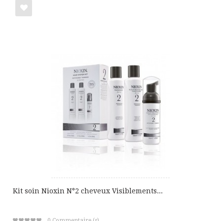
Ajouter
à
ma
liste
de
cadeaux
Kit soin Nioxin N°2 cheveux Visiblements...
0
Commentaire (s)