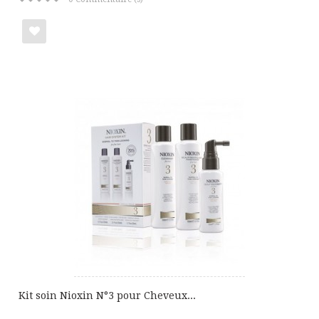
Ajouter
à
ma
liste
de
cadeaux
Kit soin Nioxin N°3 pour Cheveux...