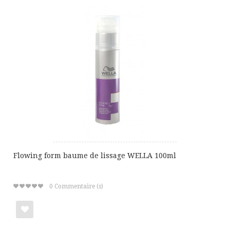
ma
liste
de
cadeaux
Flowing form baume de lissage WELLA 100ml
0
Commentaire (s)
Ajouter