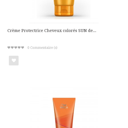
Crème Protectrice Cheveux colorés SUN de...
0
Commentaire (s)
Ajouter
à
ma
liste
de
cadeaux