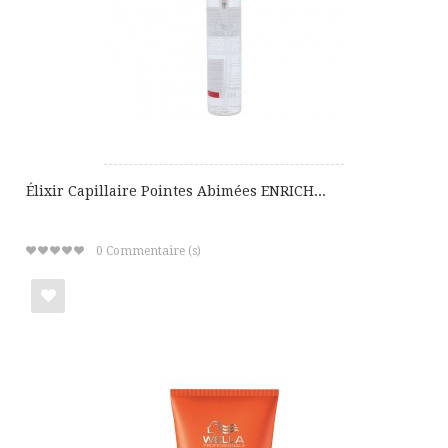
cadeaux
Élixir Capillaire Pointes Abimées ENRICH...
0
Commentaire (s)
Ajouter
à
ma
liste