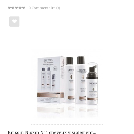
0
Commentaire (s)
Ajouter
à
ma
liste
de
cadeaux
Kit soin Nioxin N°4 cheveux visiblement...