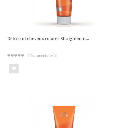
Défrisant cheveux colorés Straighten it...
0
Commentaire (s)
Ajouter
à
ma
liste
de
cadeaux