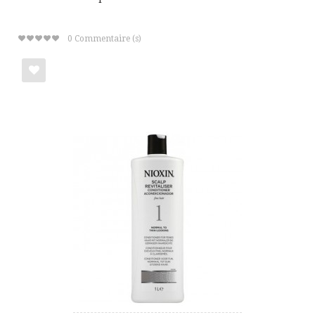
0
Commentaire (s)
Ajouter
à
ma
liste
de
cadeaux