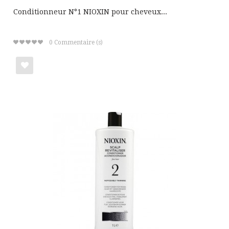
Conditionneur N°1 NIOXIN pour cheveux...
0
Commentaire (s)
Ajouter
à
ma
liste
de
cadeaux