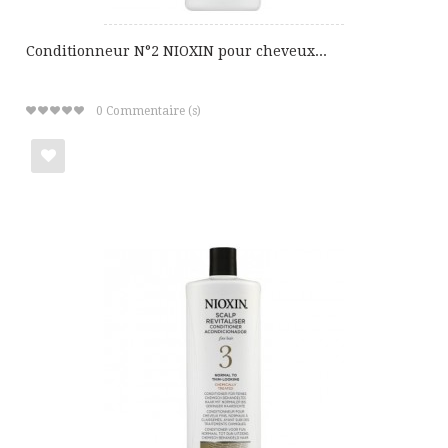
Conditionneur N°2 NIOXIN pour cheveux...
0
Commentaire (s)
Ajouter
à
ma
liste
de
cadeaux