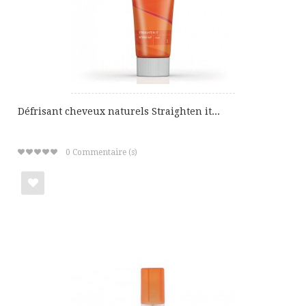
Défrisant cheveux naturels Straighten it...
0
Commentaire (s)
Ajouter
à
ma
liste
de