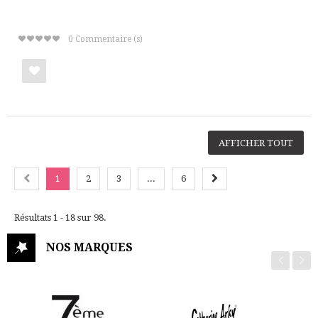
0
Commentaire (s)
Ajouter
à
ma
AFFICHER TOUT
liste
1
2
3
...
6
de
cadeaux
Résultats 1 - 18 sur 98.
NOS MARQUES