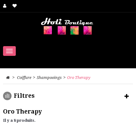
Navigation
bascule
>
>
>
Coiffure
Shampooings
Oro Therapy
Filtres
Oro Therapy
Il y a 8 produits.