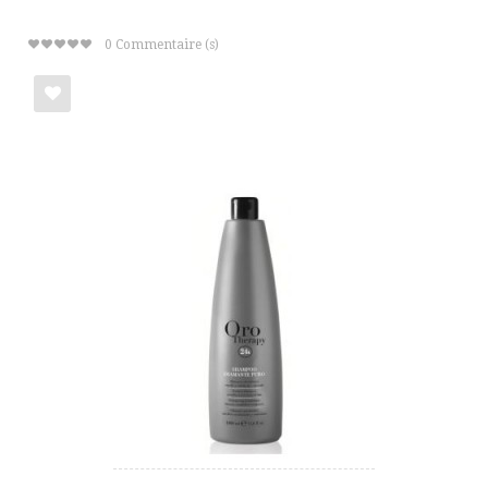
0
Commentaire (s)
Ajouter
à
ma
liste
de
cadeaux