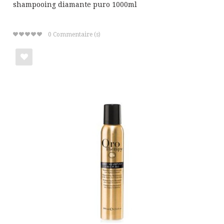
shampooing diamante puro 1000ml
0
Commentaire (s)
Ajouter
à
ma
liste
de
cadeaux