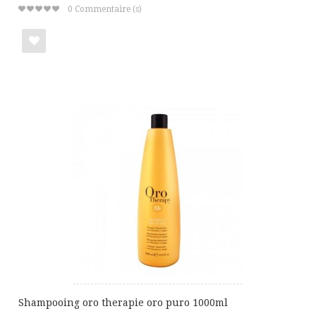
0
Commentaire (s)
Ajouter
à
ma
liste
de
cadeaux
Shampooing oro therapie oro puro 1000ml