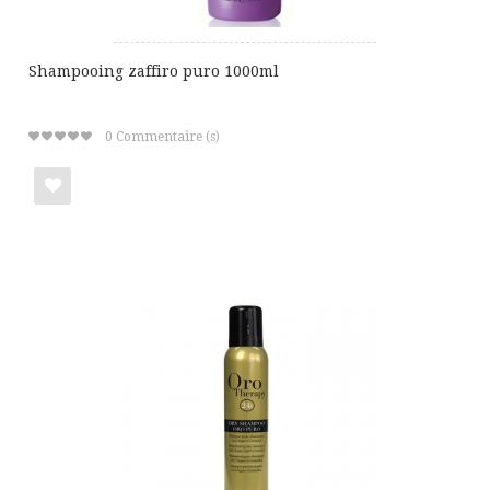
Shampooing zaffiro puro 1000ml
0
Commentaire (s)
Ajouter
à
ma
liste
de
cadeaux