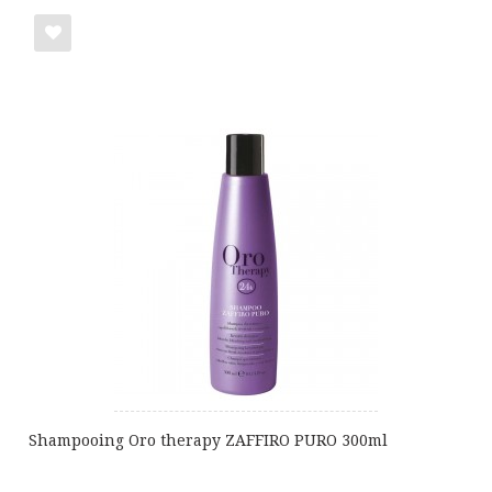
Ajouter
à
ma
liste
de
cadeaux
Shampooing Oro therapy ZAFFIRO PURO 300ml