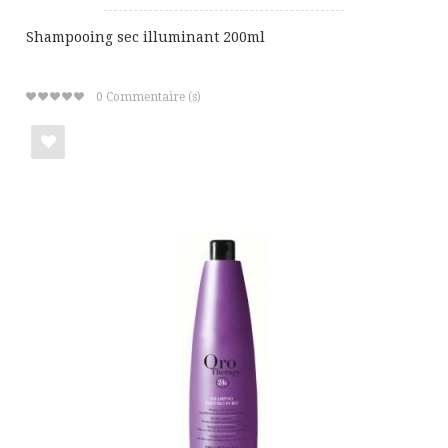
Shampooing sec illuminant 200ml
0
Commentaire (s)
Ajouter
à
ma
liste
de
cadeaux