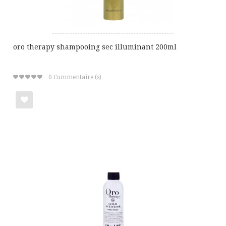
oro therapy shampooing sec illuminant 200ml
0
Commentaire (s)
Ajouter
à
ma
liste
de
cadeaux