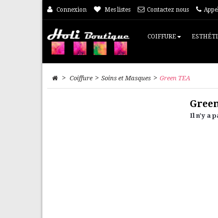
Connexion
Mes listes
Contactez nous
Appe
COIFFURE
ESTHÉT
>
>
>
Coiffure
Soins et Masques
Green TEA
Gree
Il n'y a 