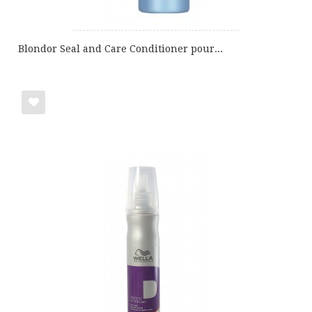
Blondor Seal and Care Conditioner pour...
Ajouter
à
ma
liste
de
cadeaux