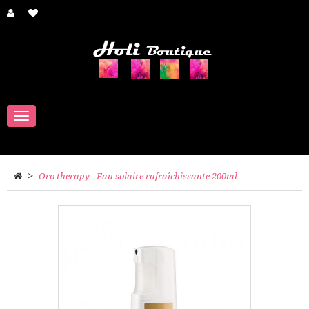
Navigation
bascule
>
Oro therapy - Eau solaire rafraîchissante 200ml