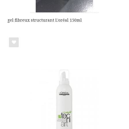
gel fibreux structurant L'oréal 150ml
Ajouter
à
ma
liste
de
cadeaux