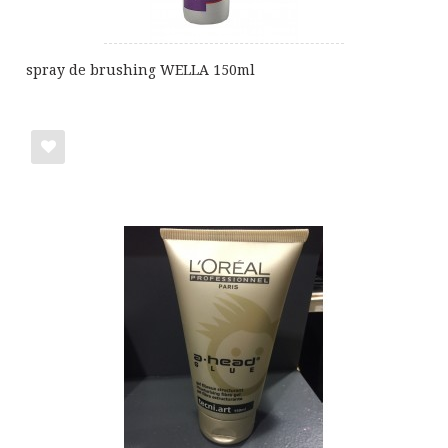
spray de brushing WELLA 150ml
Ajouter
à
ma
liste
de
cadeaux