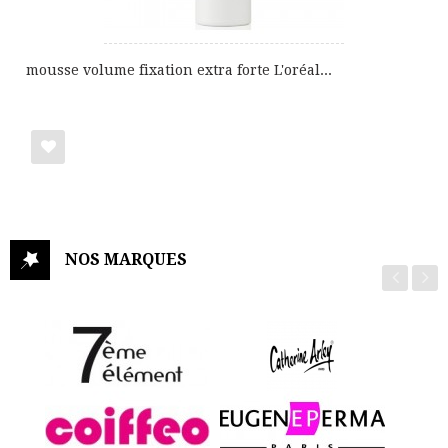
mousse volume fixation extra forte L'oréal...
Ajouter
à
ma
NOS MARQUES
liste
de
cadeaux