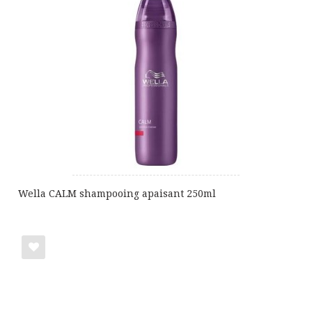
ma
liste
de
cadeaux
Wella CALM shampooing apaisant 250ml
Ajouter
à