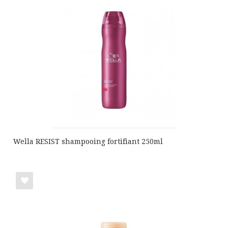
ma
liste
de
cadeaux
Wella RESIST shampooing fortifiant 250ml
Ajouter
à