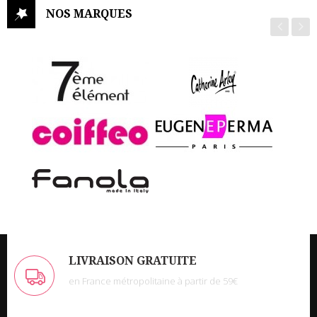
ma
NOS MARQUES
liste
de
cadeaux
LIVRAISON GRATUITE
en France métropolitaine à partir de 59€