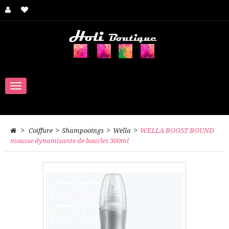
Navigation
bascule
>
>
>
>
Coiffure
Shampooings
Wella
WELLA BOOST BOUND
mousse dynamisante de boucles 300ml