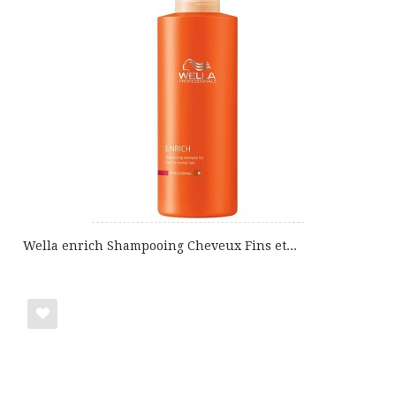
ma
liste
de
cadeaux
Wella enrich Shampooing Cheveux Fins et...
Ajouter
à